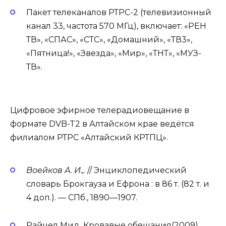
Пакет телеканалов РТРС-2 (телевизионный
канал 33, частота 570 МГц), включает: «РЕН
ТВ», «СПАС», «СТС», «Домашний», «ТВ3»,
«Пятница!», «Звезда», «Мир», «ТНТ», «МУЗ-
ТВ».
Цифровое эфирное телерадиовещание в
формате DVB-T2 в Алтайском крае ведётся
филиалом РТРС «Алтайский КРТПЦ».
Воейков А. И.,.
// Энциклопедический
словарь Брокгауза и Ефрона : в 86 т. (82 т. и
4 доп.). — СПб., 1890—1907.
Райчел Мид. Кровавые обещания(2009)