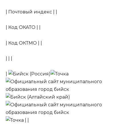
| Почтовый индекс | |
| Код ОКАТО | |
| Код ОКТМО | |
| | |
|
| |