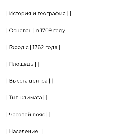
| История и география | |
| Основан | в 1709 году |
| Город с | 1782 года |
| Площадь | |
| Высота центра | |
| Тип климата | |
| Часовой пояс | |
| Население | |