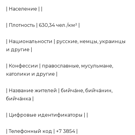
| Население | |
| Плотность | 630,34 чел./км² |
| Национальности | русские, немцы, украинцы
и другие |
| Конфессии | православные, мусульмане,
католики и другие |
| Название жителей | бийча́не, бийча́нин,
бийча́нка |
| Цифровые идентификаторы | |
| Телефонный код | +7 3854 |