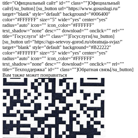
title="Официальный сайт" id="" class=""]Официальный
сайт[/su_button] [su_button url="https://www.gosuslugi.ru/"
target="blank" style="default" background="#006400"
color="#FFFFFF" size="5" wide="yes" center="yes"
radius="auto" icon="" icon_color="#FFFFFF"
text_shadow="none" desc="" download="" onclick="" rel=""
title="Госуслуги" id="" class=""]Госуслуги[/su_button]
[su_button url="https://sgo-setevoy-gorod.ru/obratnaja-svjaz/"
target="blank" style="default" background="#B22222"
color="#FFFFFF" size="5" wide="yes" center="yes"
radius="auto" icon="" icon_color="#FFFFFF"
text_shadow="none" desc="" download="" onclick="" rel=""
title="Техподдержка" id="" class=""]Обратная связь[/su_button]
Вам также может понравиться