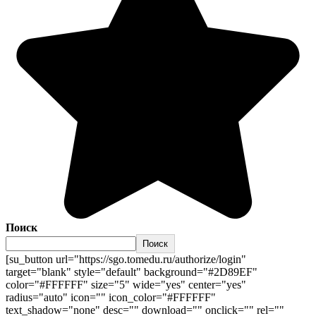
Поиск
Поиск
[su_button url="https://sgo.tomedu.ru/authorize/login"
target="blank" style="default" background="#2D89EF"
color="#FFFFFF" size="5" wide="yes" center="yes"
radius="auto" icon="" icon_color="#FFFFFF"
text_shadow="none" desc="" download="" onclick="" rel=""